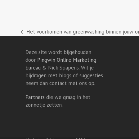
Het voorkomen van greenwashing binnen jouw or
previous
post:
Deze site wordt bijgehouden
door
Pingwin Online Marketing
bureau
& Nick Spapens. Wil je
bijdragen met blogs of suggesties
neem dan contact met ons op.
Partners
die we graag in het
zonnetje zetten.