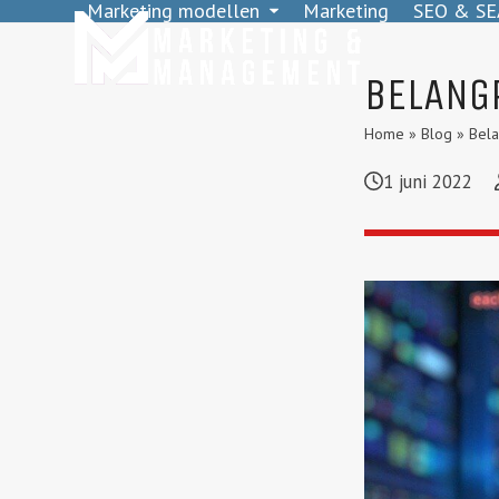
Marketing modellen
Marketing
SEO & SE
Skip
to
content
BELANG
Home
»
Blog
»
Bela
1 juni 2022