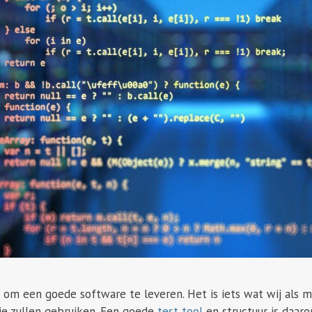
k om een goede software te leveren. Het is iets wat wij als
je zullen gebruiken. Een goede
test tool
en structuur is daaro