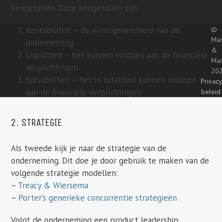
kengetallen. Deze kengetallen zijn:
©
Rentabiliteit – de winstgevendheid van de
Mar
onderneming
&
Liquiditeit – het kunnen voldoen aan de financiële
Ma
verplichtingen
20
Solvabiliteit – het in totaliteit kunnen voldoen
Privacy
aan de financiële verplichtingen
beleid
2. STRATEGIE
Als tweede kijk je naar de strategie van de
onderneming. Dit doe je door gebruik te maken van de
volgende strategie modellen:
–
Treacy & Wiersema
–
Porter’s generieke concurrentie strategieën
Volgt de onderneming een product leadership