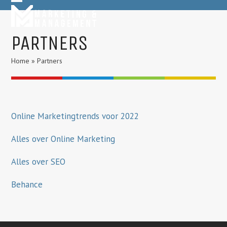
Skip
Open
Close
to
mobile
mobile
content
PARTNERS
menu
menu
Home
»
Partners
Online Marketingtrends voor 2022
Alles over Online Marketing
Alles over SEO
Behance