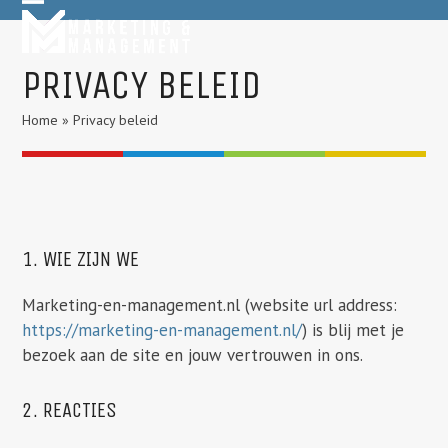
Skip
Open
Close
to
mobile
mobile
content
PRIVACY BELEID
menu
menu
Home
»
Privacy beleid
1. WIE ZIJN WE
Marketing-en-management.nl (website url address:
https://marketing-en-management.nl/
) is blij met je
bezoek aan de site en jouw vertrouwen in ons.
2. REACTIES