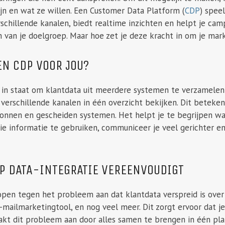
ijn en wat ze willen. Een Customer Data Platform (
CDP
) spee
rschillende kanalen, biedt realtime inzichten en helpt je ca
 van je doelgroep. Maar hoe zet je deze kracht in om je mar
EN CDP VOOR JOU?
 in staat om klantdata uit meerdere systemen te verzamelen 
verschillende kanalen in één overzicht bekijken. Dit betekent
ronnen en gescheiden systemen. Het helpt je te begrijpen w
die informatie te gebruiken, communiceer je veel gerichter e
.
P DATA-INTEGRATIE VEREENVOUDIGT
lopen tegen het probleem aan dat klantdata verspreid is ove
-mailmarketingtool, en nog veel meer. Dit zorgt ervoor dat j
kt dit probleem aan door alles samen te brengen in één platf