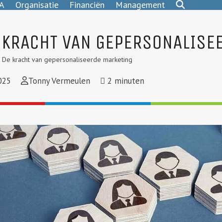
A
Organisatie
Financiën
Management
E KRACHT VAN GEPERSONALISE
 De kracht van gepersonaliseerde marketing
025
Tonny Vermeulen
2
minuten