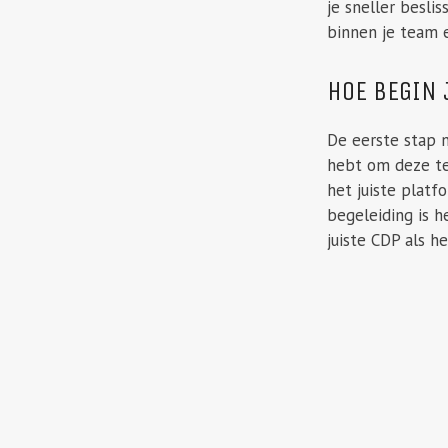
je sneller besli
binnen je team e
HOE BEGIN 
De eerste stap 
hebt om deze te 
het juiste platf
begeleiding is h
juiste CDP als h