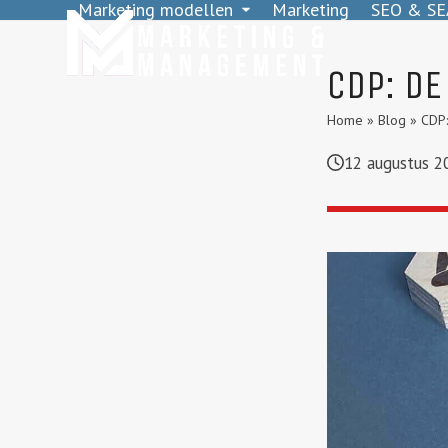
Marketing modellen
Marketing
SEO & SE
Skip
to
content
CDP: D
Home
»
Blog
»
CDP:
12 augustus 2