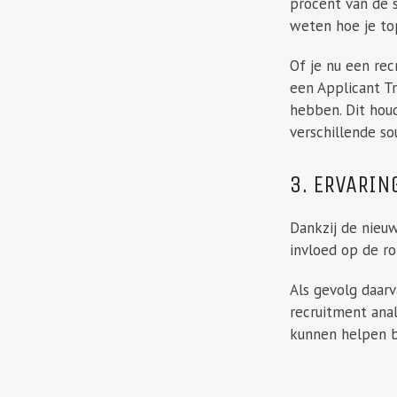
procent van de s
weten hoe je to
Of je nu een rec
een Applicant Tr
hebben. Dit houd
verschillende so
3. ERVARIN
Dankzij de nieu
invloed op de rol
Als gevolg daar
recruitment ana
kunnen helpen b