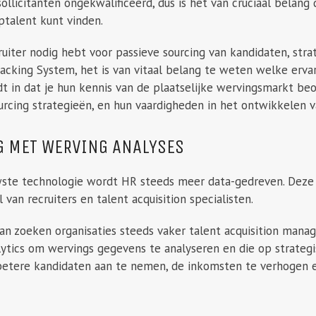
ollicitanten ongekwalificeerd, dus is het van cruciaal belang 
ptalent kunt vinden.
ruiter nodig hebt voor passieve sourcing van kandidaten, strat
acking System, het is van vitaal belang te weten welke erva
t in dat je hun kennis van de plaatselijke wervingsmarkt be
urcing strategieën, en hun vaardigheden in het ontwikkelen v
G MET WERVING ANALYSES
wste technologie wordt HR steeds meer data-gedreven. Deze
 van recruiters en talent acquisition specialisten.
van zoeken organisaties steeds vaker talent acquisition mana
lytics om wervings gegevens te analyseren en die op strateg
etere kandidaten aan te nemen, de inkomsten te verhogen e