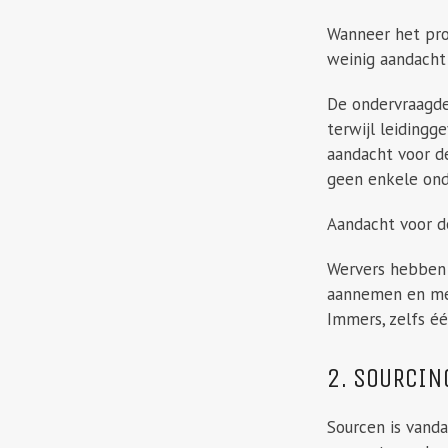
Wanneer het pro
weinig aandacht 
De ondervraagde
terwijl leiding
aandacht voor de
geen enkele ond
Aandacht voor de
Wervers hebben 
aannemen en met
Immers, zelfs é
2. SOURCIN
Sourcen is vand