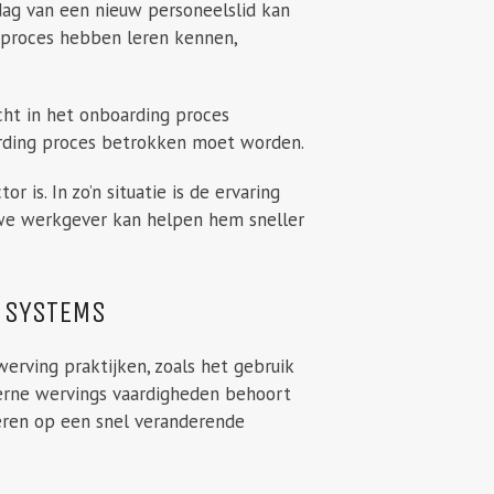
ag van een nieuw personeelslid kan
gsproces hebben leren kennen,
icht in het onboarding proces
arding proces betrokken moet worden.
 is. In zo’n situatie is de ervaring
euwe werkgever kan helpen hem sneller
G SYSTEMS
rving praktijken, zoals het gebruik
erne wervings vaardigheden behoort
eren op een snel veranderende