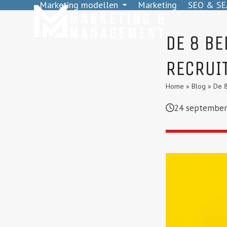
Marketing modellen
Marketing
SEO & SE
Skip
to
content
DE 8 B
RECRUI
Home
»
Blog
»
De 8
24 september