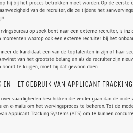
 hij bij het proces betrokken moet worden. Op de eerste d
aanwezigheid van de recruiter, die ze tijdens het aanwervin
jn.
ervingsbureau op zoek bent naar een externe recruiter, is inz
zijn momenten waarop ook een externe recruiter bij het onbo
neer de kandidaat een van de toptalenten in zijn of haar sector
anwinst van het grootste belang en als de recruiter zijn ni
n boord te krijgen, moet hij dat gewoon doen.
G IN HET GEBRUIK VAN APPLICANT TRACKIN
over vaardigheden beschikken die verder gaan dan de oude we
s en e-mails om het wervingsproces te beheren. Tot de mod
 van Applicant Tracking Systems (ATS) om te kunnen concurr