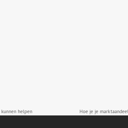
e kunnen helpen
Hoe je je marktaandeel
next
post: