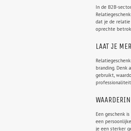
In de B2B-sector
Relatiegeschenke
dat je de relat
oprechte betrok
LAAT JE ME
Relatiegeschenke
branding. Denk 
gebruikt, waardo
professionalitei
WAARDERING
Een geschenk is 
een persoonlijke
je een sterker g