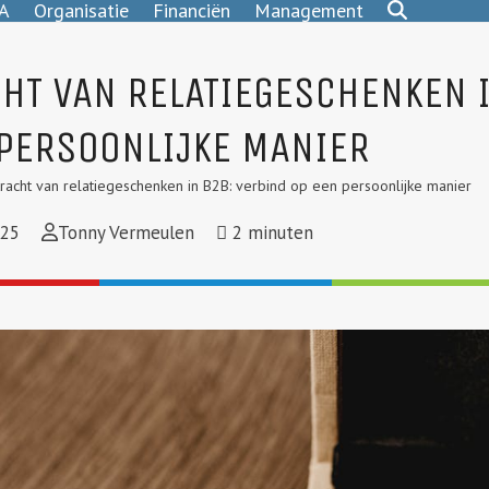
A
Organisatie
Financiën
Management
CHT VAN RELATIEGESCHENKEN 
 PERSOONLIJKE MANIER
racht van relatiegeschenken in B2B: verbind op een persoonlijke manier
025
Tonny Vermeulen
2
minuten