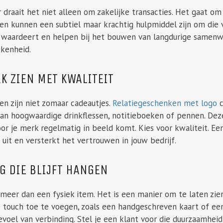
 draait het niet alleen om zakelijke transacties. Het gaat o
n kunnen een subtiel maar krachtig hulpmiddel zijn om die v
ie waardeert en helpen bij het bouwen van langdurige samen
kenheid.
RK ZIEN MET KWALITEIT
n zijn niet zomaar cadeautjes.
Relatiegeschenken met logo
c
aan hoogwaardige drinkflessen, notitieboeken of pennen. De
or je merk regelmatig in beeld komt. Kies voor kwaliteit. Een
t uit en versterkt het vertrouwen in jouw bedrijf.
 DIE BLIJFT HANGEN
meer dan een fysiek item. Het is een manier om te laten zien
 touch toe te voegen, zoals een handgeschreven kaart of een 
evoel van verbinding. Stel je een klant voor die duurzaamheid