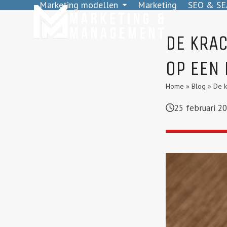
Marketing modellen
Marketing
SEO & SE
Skip
to
content
DE KRA
OP EEN
Home
»
Blog
»
De k
25 februari 2