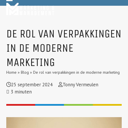
Skip
Open
Close
to
mobile
mobile
content
menu
menu
DE ROL VAN VERPAKKINGEN
IN DE MODERNE
MARKETING
Home
»
Blog
»
De rol van verpakkingen in de moderne marketing
25 september 2024
Tonny Vermeulen
3
minuten