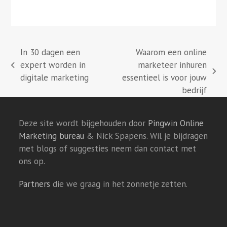
In 30 dagen een
Waarom een online
expert worden in
marketeer inhuren
previous
next
digitale marketing
essentieel is voor jouw
post:
post:
bedrijf
Deze site wordt bijgehouden door
Pingwin Online
Marketing bureau
& Nick Spapens. Wil je bijdragen
met blogs of suggesties neem dan contact met
ons op.
Partners
die we graag in het zonnetje zetten.