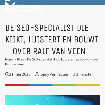
Skip
Open
Close
to
mobile
mobile
content
menu
menu
DE SEO-SPECIALIST DIE
KIJKT, LUISTERT EN BOUWT
– OVER RALF VAN VEEN
Home
»
Blog
»
De SEO-specialist die kijkt, luistert en bouwt – over
Ralf van Veen
21 mei 2025
Tonny Vermeulen
2
minuten