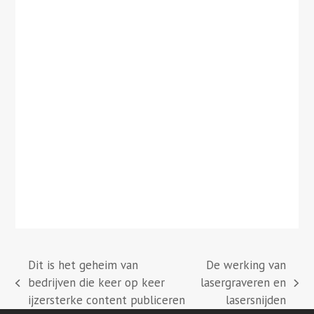
Dit is het geheim van
De werking van
bedrijven die keer op keer
lasergraveren en
previous
next
ijzersterke content publiceren
lasersnijden
post:
post: