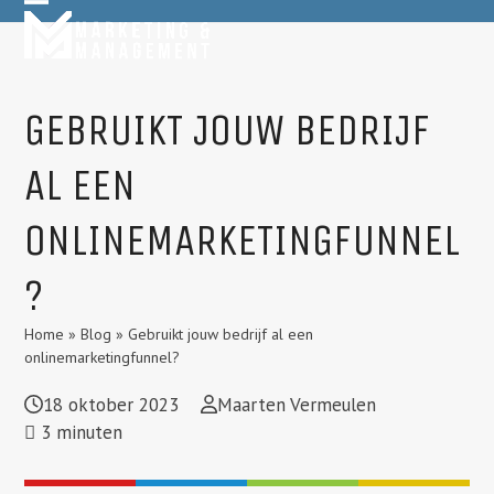
Skip
Open
Close
to
mobile
mobile
content
menu
menu
GEBRUIKT JOUW BEDRIJF
AL EEN
ONLINEMARKETINGFUNNEL
?
Home
»
Blog
»
Gebruikt jouw bedrijf al een
onlinemarketingfunnel?
18 oktober 2023
Maarten Vermeulen
3
minuten