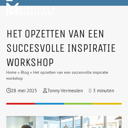
Skip
Open
Close
to
mobile
mobile
content
menu
menu
HET OPZETTEN VAN EEN
SUCCESVOLLE INSPIRATIE
WORKSHOP
Home
»
Blog
»
Het opzetten van een succesvolle inspiratie
workshop
28 mei 2025
Tonny Vermeulen
3
minuten