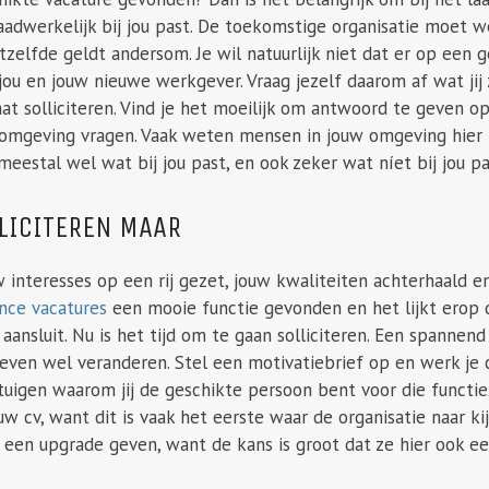
daadwerkelijk bij jou past. De toekomstige organisatie moet
etzelfde geldt andersom. Je wil natuurlijk niet dat er op e
jou en jouw nieuwe werkgever. Vraag jezelf daarom af wat jij 
at solliciteren. Vind je het moeilijk om antwoord te geven o
omgeving vragen. Vaak weten mensen in jouw omgeving hier m
eestal wel wat bij jou past, en ook zeker wat níet bij jou pa
LLICITEREN MAAR
w interesses op een rij gezet, jouw kwaliteiten achterhaald 
ance vacatures
een mooie functie gevonden en het lijkt erop 
aansluit. Nu is het tijd om te gaan solliciteren. Een spann
even wel veranderen. Stel een motivatiebrief op en werk je cv
tuigen waarom jij de geschikte persoon bent voor die functie
w cv, want dit is vaak het eerste waar de organisatie naar kij
 een upgrade geven, want de kans is groot dat ze hier ook ee