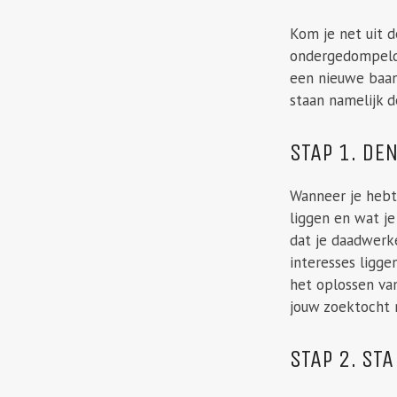
Kom je net uit d
ondergedompeld i
een nieuwe baan
staan namelijk d
STAP 1. DE
Wanneer je hebt
liggen en wat j
dat je daadwerke
interesses ligge
het oplossen van
jouw zoektocht 
STAP 2. STA