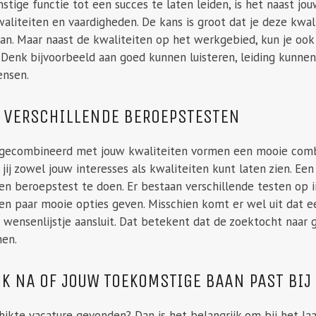
ige functie tot een succes te laten leiden, is het naast jouw
waliteiten en vaardigheden. De kans is groot dat je deze kwa
an. Maar naast de kwaliteiten op het werkgebied, kun je ook 
k. Denk bijvoorbeeld aan goed kunnen luisteren, leiding kun
ensen.
E VERSCHILLENDE BEROEPSTESTEN
 gecombineerd met jouw kwaliteiten vormen een mooie combin
 jij zowel jouw interesses als kwaliteiten kunt laten zien. Een
en beroepstest te doen. Er bestaan verschillende testen op int
en paar mooie opties geven. Misschien komt er wel uit dat e
 wensenlijstje aansluit. Dat betekent dat de zoektocht naar
en.
NK NA OF JOUW TOEKOMSTIGE BAAN PAST BI
ikte vacature gevonden? Dan is het belangrijk om bij het laa