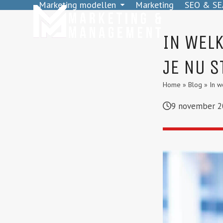
Marketing modellen
Marketing
SEO & SE
Skip
to
content
IN WELK
JE NU S
Home
»
Blog
»
In w
9 november 2