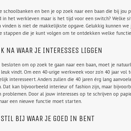
e schoolbanken en ben je op zoek naar een baan die bij jou pa
n het werkleven maar is het tijd voor een switch? Welke sit
 vinden is niet de makkelijkste opgave. Gelukkig kunnen we
e stappen die je kunt volgen om te ontdekken welke functie 
NK NA WAAR JE INTERESSES LIGGEN
 besloten om op zoek te gaan naar een baan, moet je natuurl
e leuk vindt. Om een 40-urige werkweek voor zo’n 40 jaar vol
lijk interesseert. Anders zullen die 40 jaren érg lang aanvoe
n. Dat kan bijvoorbeeld interieur of fashion zijn, maar bijv
 problemen. Door al jouw interesses op te schrijven op papie
naar een nieuwe functie moet starten.
 STIL BIJ WAAR JE GOED IN BENT