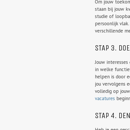
Om jouw toekomst
staan bij jouw k
studie of loopba
persoonlijk vla
verschillende m
STAP 3. DO
Jouw interesses
in welke functie
helpen is door e
jou vervolgens e
volledig op jouw
vacatures
beginn
STAP 4. DE
Heb je een gesch