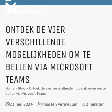
Skip
Open
Close
to
mobile
mobile
content
menu
menu
ONTDEK DE VIER
VERSCHILLENDE
MOGELIJKHEDEN OM TE
BELLEN VIA MICROSOFT
TEAMS
Home
»
Blog
»
Ontdek de vier verschillende mogelijkheden om te
bellen via Microsoft Teams
23 mei 2024
Maarten Vermeulen
2
minuten