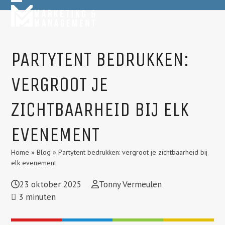
Skip
Open
Close
to
mobile
mobile
content
menu
menu
PARTYTENT BEDRUKKEN:
VERGROOT JE
ZICHTBAARHEID BIJ ELK
EVENEMENT
Home
»
Blog
»
Partytent bedrukken: vergroot je zichtbaarheid bij
elk evenement
23 oktober 2025
Tonny Vermeulen
3
minuten