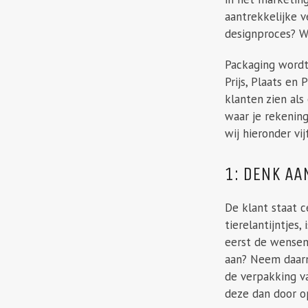
aantrekkelijke 
designproces? W
Packaging wordt 
Prijs, Plaats en
klanten zien als
waar je rekenin
wij hieronder vi
1: DENK AA
De klant staat c
tierelantijntjes
eerst de wensen
aan? Neem daarna
de verpakking va
deze dan door o