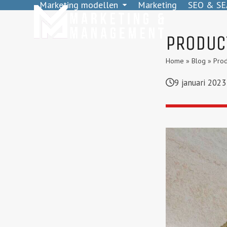
Marketing modellen
Marketing
SEO & SE
Skip
to
content
PRODUC
Home
»
Blog
»
Prod
9 januari 2023