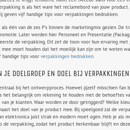
verpakking is als het ware het reclamebord van jouw product
ij geven vijf handige tips voor verpakkingen bedrukken.
als één van de zes P’s binnen de marketingmix gezien. De tra
 Promotie. Later werden hier Personeel en Presentatie (Packa
 eerste de verpakking. Dit zet de toon voor hun ervaring met
g mee moet houden dat het moeilijk kan zijn om te weten w
jf handige tips voor
verpakkingen bedrukken
.
N JE DOELGROEP EN DOEL BIJ VERPAKKINGE
entraal bij het ontwerpproces. Hoewel jijzelf misschien fan 
, is het belangrijk om rekening te houden met de behoeftes v
 van je klanten. Waar worden ze door getriggerd? Welke kle
ast het doel van je product mee. Bij speelgoed zal de verpakk
n elektronica juist strak en modern moet ogen. Heb je als me
p de verpakking, zodat het product herkenbaar blijft en dez