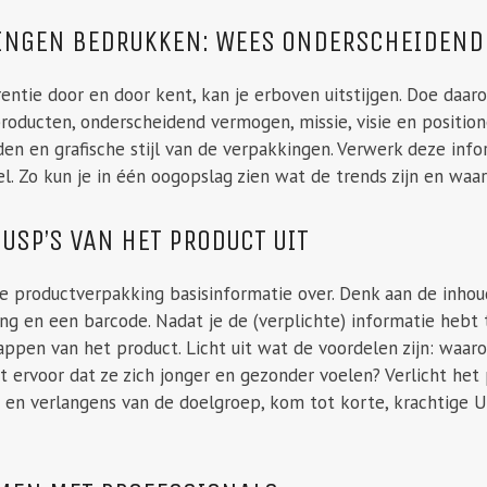
KINGEN BEDRUKKEN: WEES ONDERSCHEIDEN
rentie door en door kent, kan je erboven uitstijgen. Doe daar
oducten, onderscheidend vermogen, missie, visie en positione
den en grafische stijl van de verpakkingen. Verwerk deze inf
l. Zo kun je in één oogopslag zien wat de trends zijn en waar j
 USP’S VAN HET PRODUCT UIT
e productverpakking basisinformatie over. Denk aan de inhoud
ng en een barcode. Nadat je de (verplichte) informatie hebt
appen van het product. Licht uit wat de voordelen zijn: waa
 ervoor dat ze zich jonger en gezonder voelen? Verlicht het 
 en verlangens van de doelgroep, kom tot korte, krachtige 