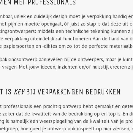
AMEN MET PROFESSIONALS
baar, uniek en duidelijk design moet je verpakking handig en p
et pijn en moeite opengaat, óf juist zo slap is dat deze uit e
kingsontwerpers: middels een technische tekening kunnen zi
e verpakking uiteindelijk zal functioneren. Aan de hand van
de papiersoorten en -diktes om zo tot de perfecte materiaal
rpakkingsontwerp aanleveren bij de ontwerpers, maar je kun
vragen. Met jouw ideeën, inzichten en/of huisstijl creëren zi
IT IS
KEY
BIJ VERPAKKINGEN BEDRUKKEN
 professionals een prachtig ontwerp hebt gemaakt en getest,
 zeker dat de kwaliteit van de bedrukking op en top is. En di
g is namelijk een weerspiegeling van de kwaliteit van je pro
oelgroep, hoe goed je ontwerp ook inspeelt op hun wensen, n