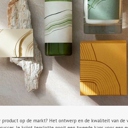
w product op de markt? Het ontwerp en de kwaliteit van de v
succes. Je krijgt tenslotte nooit een tweede kans voor een ee