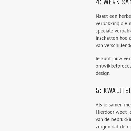
4: WERK S
Naast een herken
verpakking die m
speciale verpak
inschatten hoe d
van verschillen
Je kunt jouw ve
ontwikkelproces 
design.
5: KWALITE
Als je samen met
Hierdoor weet je
van de bedrukkin
zorgen dat de d