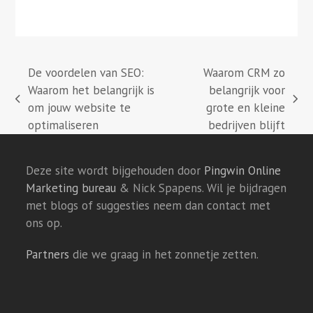
De voordelen van SEO:
Waarom CRM zo
Waarom het belangrijk is
belangrijk voor
previous
next
om jouw website te
grote en kleine
post:
post:
optimaliseren
bedrijven blijft
Deze site wordt bijgehouden door
Pingwin Online
Marketing bureau
& Nick Spapens. Wil je bijdragen
met blogs of suggesties neem dan contact met
ons op.
Partners
die we graag in het zonnetje zetten.