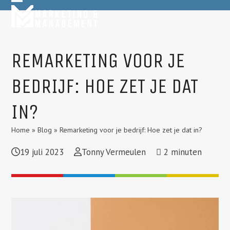
Skip
Open
Close
to
mobile
mobile
content
menu
menu
REMARKETING VOOR JE
BEDRIJF: HOE ZET JE DAT
IN?
Home
»
Blog
»
Remarketing voor je bedrijf: Hoe zet je dat in?
19 juli 2023
Tonny Vermeulen
2
minuten