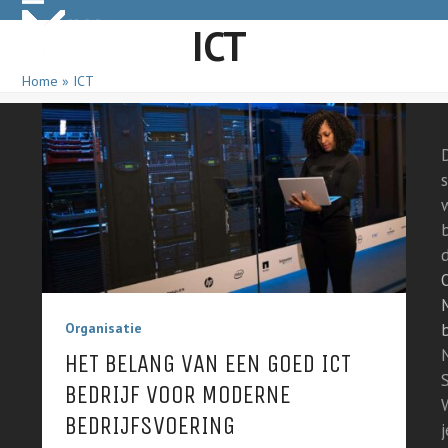
Skip
Open
Close
ICT
to
mobile
mobile
content
Home
»
ICT
menu
menu
s
Organisatie
HET BELANG VAN EEN GOED ICT
BEDRIJF VOOR MODERNE
BEDRIJFSVOERING
j