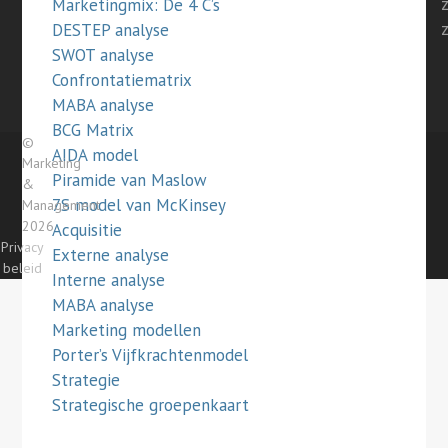
Marketingmix: De 4 C’s
DESTEP analyse
SWOT analyse
Confrontatiematrix
MABA analyse
BCG Matrix
©
AIDA model
Marketing
Piramide van Maslow
&
7S model van McKinsey
Management
2026
Acquisitie
Privacy
Externe analyse
beleid
Interne analyse
MABA analyse
Marketing modellen
Porter’s Vijfkrachtenmodel
Strategie
Strategische groepenkaart