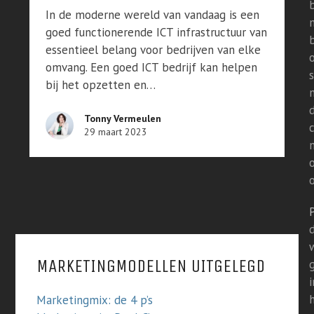
In de moderne wereld van vandaag is een
goed functionerende ICT infrastructuur van
essentieel belang voor bedrijven van elke
omvang. Een goed ICT bedrijf kan helpen
bij het opzetten en…
Tonny Vermeulen
29 maart 2023
o
d
MARKETINGMODELLEN UITGELEGD
i
Marketingmix: de 4 p’s