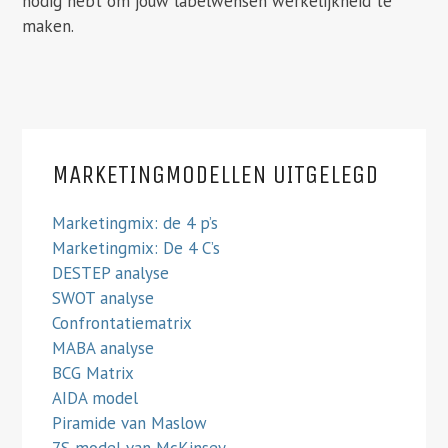
nodig hebt om jouw labelwensen werkelijkheid te
maken.
MARKETINGMODELLEN UITGELEGD
Marketingmix: de 4 p’s
Marketingmix: De 4 C’s
DESTEP analyse
SWOT analyse
Confrontatiematrix
MABA analyse
BCG Matrix
AIDA model
Piramide van Maslow