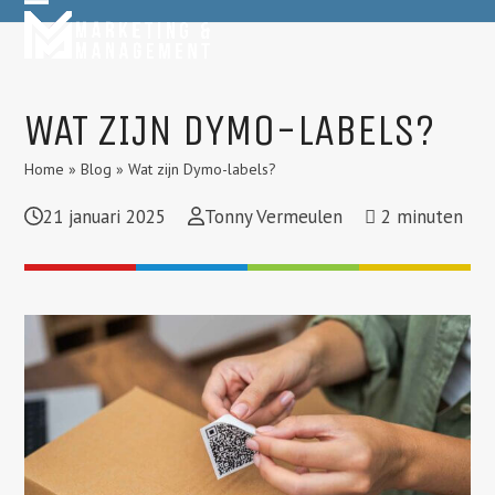
Skip
Open
Close
to
mobile
mobile
content
menu
menu
WAT ZIJN DYMO-LABELS?
Home
»
Blog
»
Wat zijn Dymo-labels?
21 januari 2025
Tonny Vermeulen
2
minuten