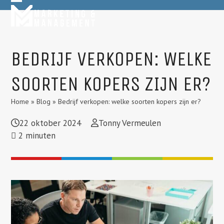
Skip
Open
Close
to
mobile
mobile
content
menu
menu
BEDRIJF VERKOPEN: WELKE
SOORTEN KOPERS ZIJN ER?
Home
»
Blog
»
Bedrijf verkopen: welke soorten kopers zijn er?
22 oktober 2024
Tonny Vermeulen
2
minuten