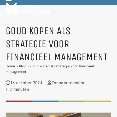
Skip
Open
Close
to
mobile
mobile
content
menu
menu
GOUD KOPEN ALS
STRATEGIE VOOR
FINANCIEEL MANAGEMENT
Home
»
Blog
»
Goud kopen als strategie voor financieel
management
14 oktober 2024
Tonny Vermeulen
2
minuten