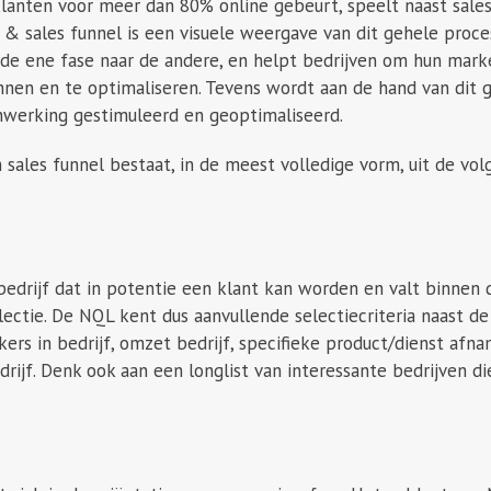
lanten voor meer dan 80% online gebeurt, speelt naast sales
 & sales funnel is een visuele weergave van dit gehele proces
 de ene fase naar de andere, en helpt bedrijven om hun mark
annen en te optimaliseren. Tevens wordt aan de hand van dit 
werking gestimuleerd en geoptimaliseerd.
sales funnel bestaat, in de meest volledige vorm, uit de vol
bedrijf dat in potentie een klant kan worden en valt binnen
ectie. De NQL kent dus aanvullende selectiecriteria naast d
rs in bedrijf, omzet bedrijf, specifieke product/dienst afn
rijf. Denk ook aan een longlist van interessante bedrijven d