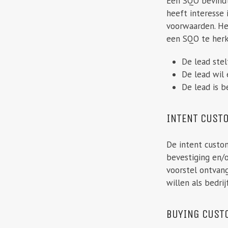
Een SQO bevindt 
heeft interesse 
voorwaarden. Het
een SQO te herk
De lead stel
De lead wil
De lead is b
INTENT CUST
De intent custom
bevestiging en/o
voorstel ontvang
willen als bedri
BUYING CUST