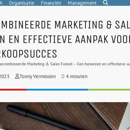
A
Organisatie
Financiën
Management
OMBINEERDE MARKETING & SAL
N EN EFFECTIEVE AANPAK VOO
RKOOPSUCCES
ecombineerde Marketing & Sales Funnel – Een bewezen en effectieve aa
2023
Tonny Vermeulen
4
minuten