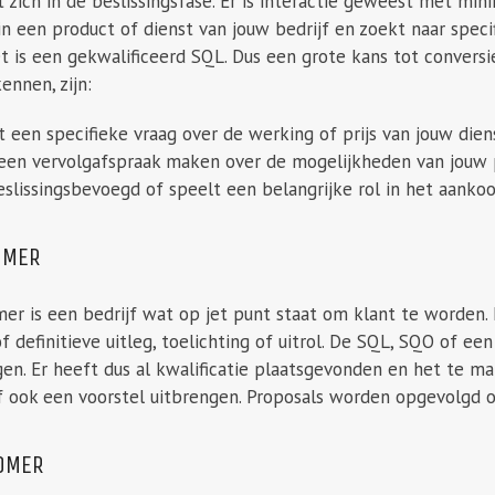
zich in de beslissingsfase. Er is interactie geweest met min
in een product of dienst van jouw bedrijf en zoekt naar specif
 is een gekwalificeerd SQL. Dus een grote kans tot conversi
ennen, zijn:
t een specifieke vraag over de werking of prijs van jouw dien
 een vervolgafspraak maken over de mogelijkheden van jouw 
eslissingsbevoegd of speelt een belangrijke rol in het aanko
OMER
er is een bedrijf wat op jet punt staat om klant te worden.
f definitieve uitleg, toelichting of uitrol. De SQL, SQO of ee
en. Er heeft dus al kwalificatie plaatsgevonden en het te make
jf ook een voorstel uitbrengen. Proposals worden opgevolgd 
OMER