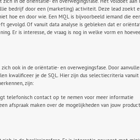
zich in de oriëntatie- en overwegingsfase. Het voldoet aan NQ
ie bedrijf door een (marketing) activiteit. Deze lead zoekt
iet hoe en door wie. Een MQL is bijvoorbeeld iemand die e
t gevolgd. Of vanuit data analyse is gebleken dat er oriënta
ening. Er is interesse, de vraag is nog in welke vorm en hoeveel
zich ook in de oriëntatie- en overwegingsfase. Door aanvull
len kwalificeer je de SQL. Hier zijn dus selectiecriteria vanui
erkennen, zijn:
agt telefonisch contact op te nemen voor meer informatie
 een afspraak maken over de mogelijkheden van jouw product