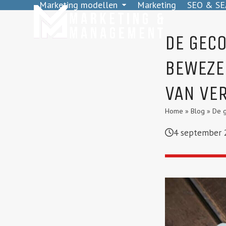
Marketing modellen
Marketing
SEO & SE
Skip
to
content
DE GEC
BEWEZE
VAN VE
Home
»
Blog
»
De g
4 september 