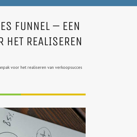
ES FUNNEL – EEN
R HET REALISEREN
npak voor het realiseren van verkoopsucces