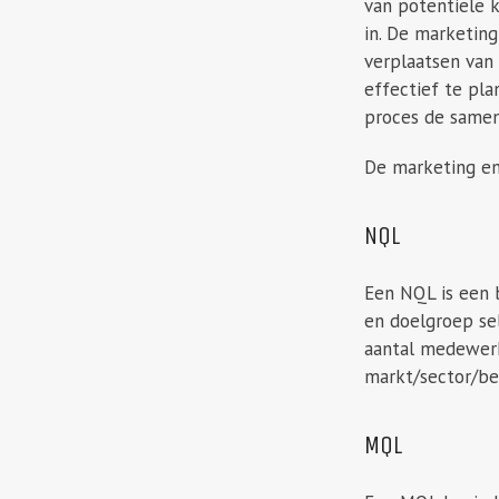
van potentiele k
in. De marketing
verplaatsen van
effectief te pl
proces de samen
De marketing en 
NQL
Een NQL is een 
en doelgroep sel
aantal medewerke
markt/sector/bed
MQL