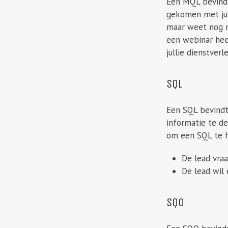
Een MQL bevindt 
gekomen met jull
maar weet nog n
een webinar heef
jullie dienstverl
SQL
Een SQL bevindt 
informatie te de
om een SQL te h
De lead vra
De lead wil
SQO