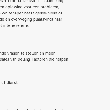
L criteria. De lead is in aanraking
 een oplossing voor een probleem,
en whitepaper heeft gedownload of
tie en overweging plaatsvindt naar
 interesse er is.
ende vragen te stellen en meer
t sales van belang. Factoren die helpen
 of dienst