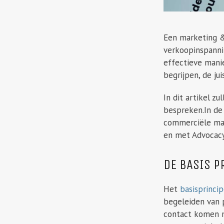
Een marketing &
verkoopinspanni
effectieve manie
begrijpen, de ju
In dit artikel z
bespreken.In de 
commerciële mark
en met Advocacy
DE BASIS P
Het
basisprinci
begeleiden van 
contact komen m