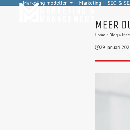
Marketing modellen
Marketing
SEO & SE
Skip
to
content
MEER D
Home
»
Blog
»
Meer
29 januari 202