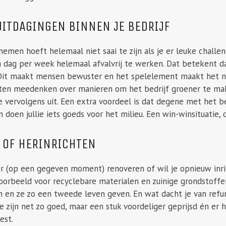
UITDAGINGEN BINNEN JE BEDRIJF
men hoeft helemaal niet saai te zijn als je er leuke challeng
 dag per week helemaal afvalvrij te werken. Dat betekent da
 Dit maakt mensen bewuster en het spelelement maakt het no
en meedenken over manieren om het bedrijf groener te mak
e vervolgens uit. Een extra voordeel is dat degene met het 
 doen jullie iets goeds voor het milieu. Een win-winsituatie, 
 OF HERINRICHTEN
or (op een gegeven moment) renoveren of wil je opnieuw inr
voorbeeld voor recyclebare materialen en zuinige grondstoffe
 en ze zo een tweede leven geven. En wat dacht je van refur
e zijn net zo goed, maar een stuk voordeliger geprijsd én er
est.