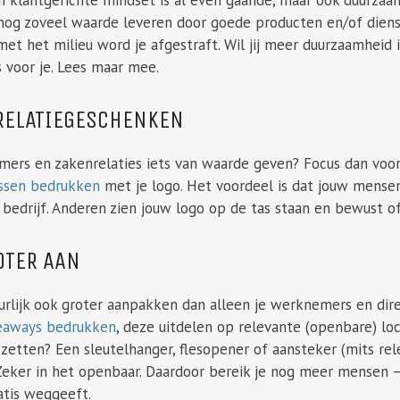
 nog zoveel waarde leveren door goede producten en/of diens
et het milieu word je afgestraft. Wil jij meer duurzaamheid 
s voor je. Lees maar mee.
RELATIEGESCHENKEN
emers en zakenrelaties iets van waarde geven? Focus dan voo
ssen bedrukken
met je logo. Het voordeel is dat jouw mens
 bedrijf. Anderen zien jouw logo op de tas staan en bewust o
OTER AAN
urlijk ook groter aanpakken dan alleen je werknemers en dire
eaways bedrukken
, deze uitdelen op relevante (openbare) lo
’ zetten? Een sleutelhanger, flesopener of aansteker (mits r
Zeker in het openbaar. Daardoor bereik je nog meer mensen –
atis weggeeft.