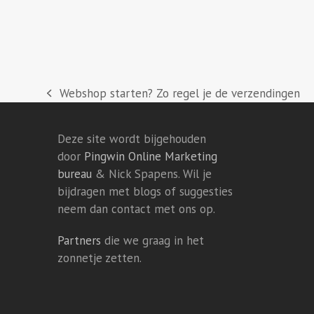
Webshop starten? Zo regel je de verzendingen
previous
post:
Deze site wordt bijgehouden
door
Pingwin Online Marketing
bureau
& Nick Spapens. Wil je
bijdragen met blogs of suggesties
neem dan contact met ons op.
Partners
die we graag in het
zonnetje zetten.