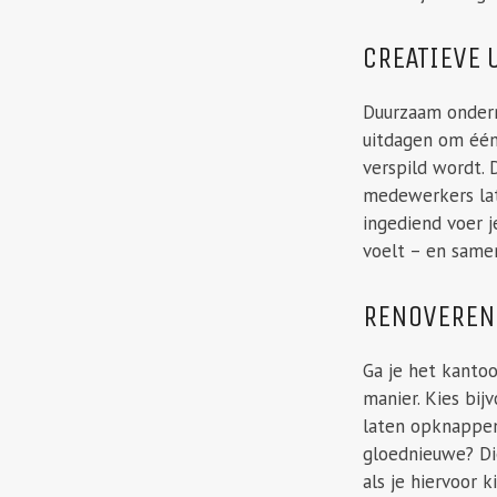
CREATIEVE 
Duurzaam onderne
uitdagen om één
verspild wordt.
medewerkers lat
ingediend voer j
voelt – en samen
RENOVEREN
Ga je het kanto
manier. Kies bij
laten opknappen
gloednieuwe? Di
als je hiervoor ki