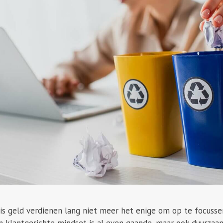
is geld verdienen lang niet meer het enige om op te focusse
 klantgerichte mindset is al even gaande, maar ook duurzaam