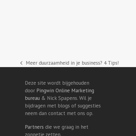
Meer duurzaamheid in je business? 4 Tips!
previous
post:
Deze site wordt bijgehouden
door
Pingwin Online Marketing
bureau
& Nick Spapens. Wil je
bijdragen met blogs of suggesties
neem dan contact met ons op.
Partners
die we graag in het
zonnetje zetten.