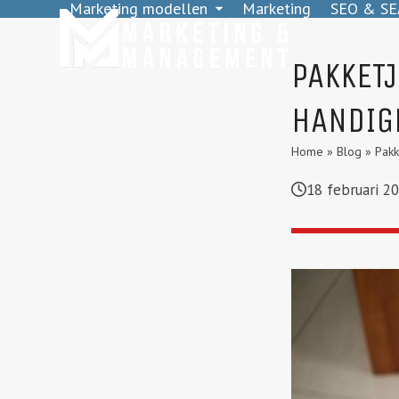
Marketing modellen
Marketing
SEO & SE
Skip
to
content
PAKKETJ
HANDIGE
Home
»
Blog
»
Pakk
18 februari 2