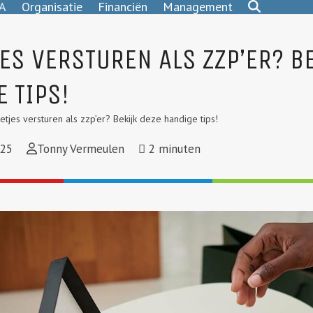
A
Organisatie
Financiën
Management
ES VERSTUREN ALS ZZP’ER? B
 TIPS!
etjes versturen als zzp’er? Bekijk deze handige tips!
025
Tonny Vermeulen
2
minuten