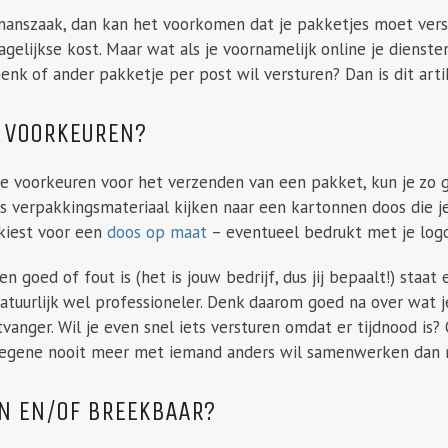
anszaak, dan kan het voorkomen dat je pakketjes moet ver
 dagelijkse kost. Maar wat als je voornamelijk online je dienst
enk of ander pakketje per post wil versturen? Dan is dit arti
E VOORKEUREN?
je voorkeuren voor het verzenden van een pakket, kun je zo gr
als verpakkingsmateriaal kijken naar een kartonnen doos die j
 kiest voor een
doos op maat
– eventueel bedrukt met je logo
n goed of fout is (het is jouw bedrijf, dus jij bepaalt!) staa
tuurlijk wel professioneler. Denk daarom goed na over wat je
ntvanger. Wil je even snel iets versturen omdat er tijdnood is
iegene nooit meer met iemand anders wil samenwerken dan 
IN EN/OF BREEKBAAR?