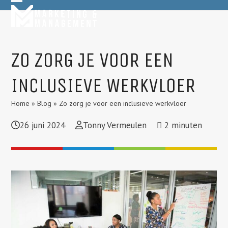
Skip
Open
Close
to
mobile
mobile
content
menu
menu
ZO ZORG JE VOOR EEN
INCLUSIEVE WERKVLOER
Home
»
Blog
»
Zo zorg je voor een inclusieve werkvloer
26 juni 2024
Tonny Vermeulen
2
minuten