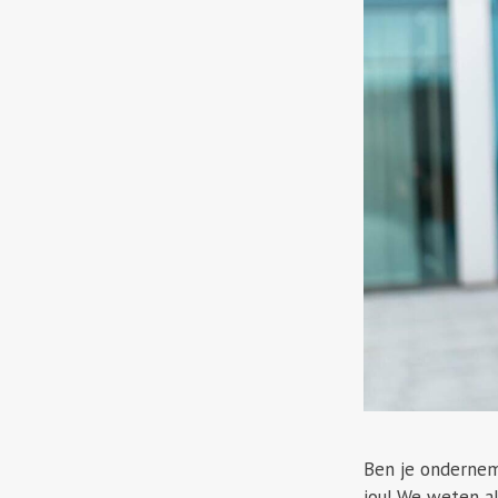
Ben je ondernem
jou! We weten al