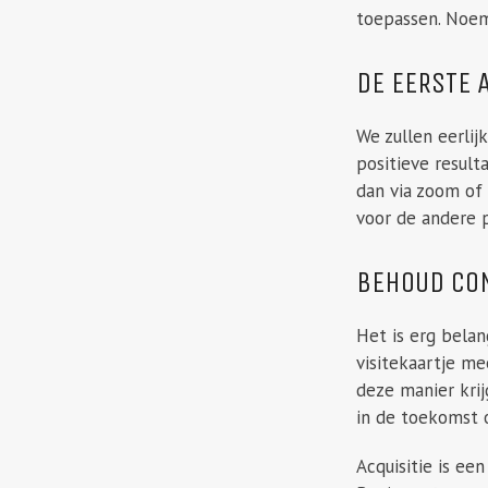
toepassen. Noem
DE EERSTE 
We zullen eerlij
positieve resul
dan via zoom of 
voor de andere 
BEHOUD CO
Het is erg belan
visitekaartje m
deze manier kri
in de toekomst 
Acquisitie is ee