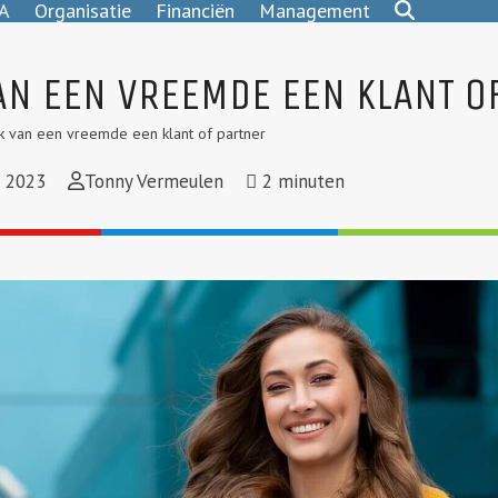
A
Organisatie
Financiën
Management
AN EEN VREEMDE EEN KLANT O
 van een vreemde een klant of partner
 2023
Tonny Vermeulen
2
minuten