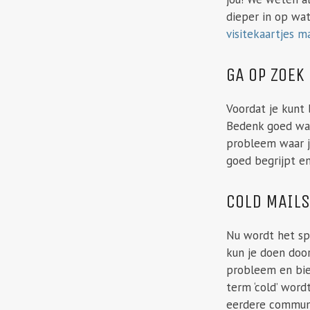
dieper in op wa
visitekaartjes 
GA OP ZOEK
Voordat je kunt 
Bedenk goed wat
probleem waar ji
goed begrijpt en
COLD MAILS
Nu wordt het sp
kun je doen door
probleem en bied
term ‘cold’ wor
eerdere communic