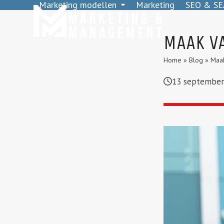
Marketing modellen
Marketing
SEO & SE
Skip
to
content
MAAK V
Home
»
Blog
»
Maak
13 september