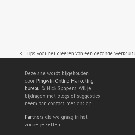
Tips voor het creëren van een gezonde werkcult
previous
post:
Deze site wordt bijgehouden
door
Pingwin Online Marketing
bureau
& Nick Spapens. Wil je
bijdragen met blogs of suggesties
neem dan contact met ons op.
Partners
die we graag in het
zonnetje zetten.