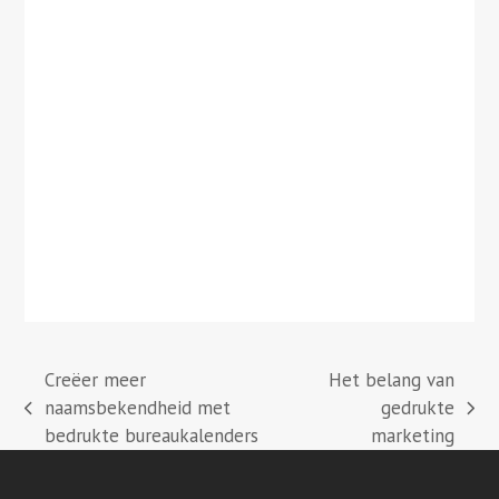
Creëer meer
Het belang van
naamsbekendheid met
gedrukte
previous
next
bedrukte bureaukalenders
marketing
post:
post: