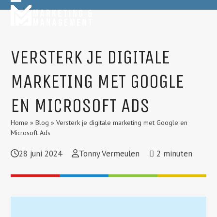
Skip
Open
Close
to
mobile
mobile
content
menu
menu
VERSTERK JE DIGITALE
MARKETING MET GOOGLE
EN MICROSOFT ADS
Home
»
Blog
»
Versterk je digitale marketing met Google en
Microsoft Ads
28 juni 2024
Tonny Vermeulen
2
minuten