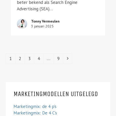
beter bekend als Search Engine
Advertising (SEA)…
Tonny Vermeulen
3 januari 2025
Page
Page
Page
Page
Page
Next
1
2
3
4
…
9
MARKETINGMODELLEN UITGELEGD
Marketingmix: de 4 p’s
Marketingmix: De 4 C’s