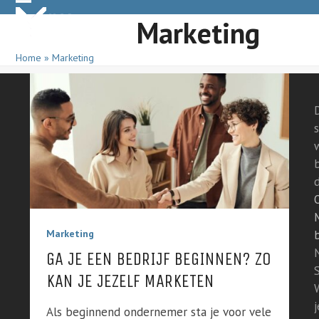
Skip
Open
Close
Marketing
to
mobile
mobile
content
Home
»
Marketing
menu
menu
s
Marketing
GA JE EEN BEDRIJF BEGINNEN? ZO
KAN JE JEZELF MARKETEN
j
Als beginnend ondernemer sta je voor vele