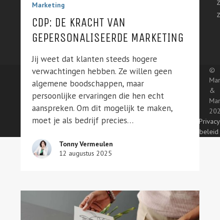
Marketing
CDP: DE KRACHT VAN
GEPERSONALISEERDE MARKETING
Jij weet dat klanten steeds hogere
©
verwachtingen hebben. Ze willen geen
Mar
algemene boodschappen, maar
&
persoonlijke ervaringen die hen echt
Ma
aanspreken. Om dit mogelijk te maken,
20
moet je als bedrijf precies…
Privacy
beleid
Tonny Vermeulen
12 augustus 2025