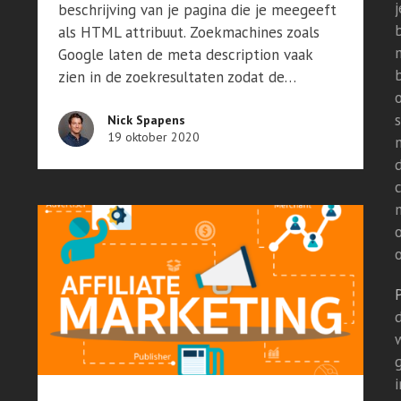
j
beschrijving van je pagina die je meegeeft
als HTML attribuut. Zoekmachines zoals
Google laten de meta description vaak
zien in de zoekresultaten zodat de…
Nick Spapens
19 oktober 2020
o
d
i