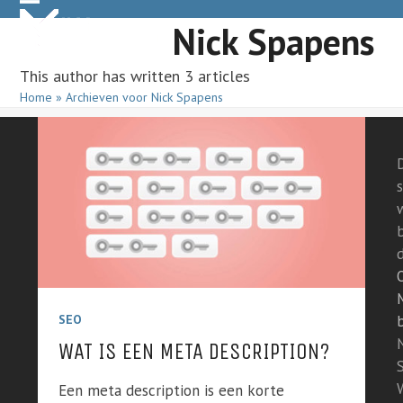
Skip
Open
Close
Nick Spapens
to
mobile
mobile
content
This author has written 3 articles
menu
menu
Home
»
Archieven voor Nick Spapens
s
SEO
WAT IS EEN META DESCRIPTION?
Een meta description is een korte