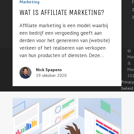
Marketing
WAT IS AFFILIATE MARKETING?
Affiliate marketing is een model waarbij
een bedrijf een vergoeding geeft aan
derden voor het genereren van (website)
verkeer of het realiseren van verkopen
©
van hun producten of diensten. Deze…
Mar
&
Ma
Nick Spapens
19 oktober 2020
20
Privacy
beleid